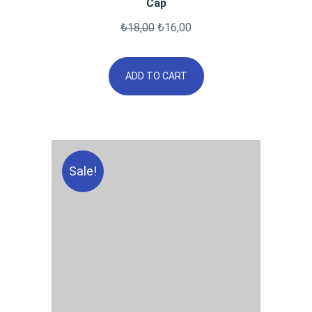
Cap
₺
18,00
₺
16,00
ADD TO CART
Sale!