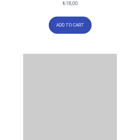
₺
18,00
ADD TO CART